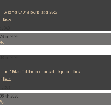
Le staff du CA Brive pour la saison 26-27
in
News
by
CAB
26 juin 2026
08 juin 2026
Le CA Brive officialise deux recrues et trois prolongations
in
News
by
CAB
08 juin 2026