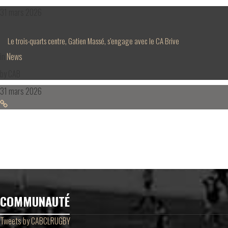
31 mars 2026
Le trois-quarts centre, Gatien Massé, s’engage avec le CA Brive
in
News
by
CAB
31 mars 2026
COMMUNAUTÉ
Tweets by CABCLRUGBY