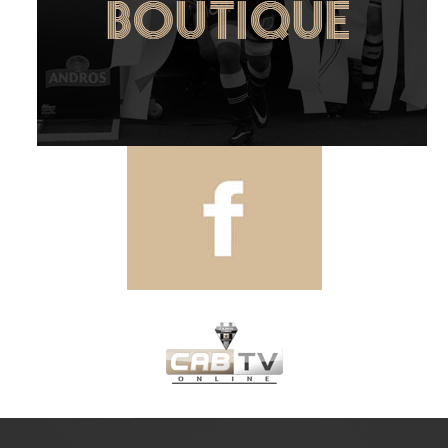
VOIR
boutique