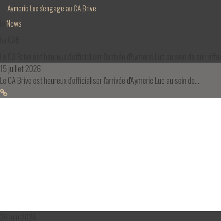
Aymeric Luc s'engage au CA Brive
in
News
by
CAB
Le CA Brive est heureux d'officialiser l'arrivée d'Aymeric Luc au sein de son eff
15 juillet 2026
Le CA Brive est heureux d'officialiser l'arrivée d'Aymeric Luc au sein de…
26 juin 2026