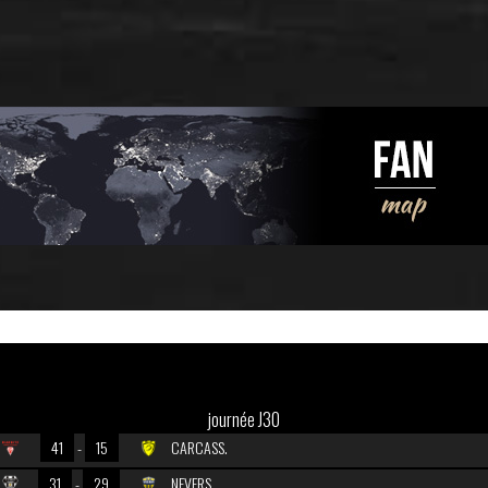
journée J30
41
-
15
CARCASS.
31
-
29
NEVERS